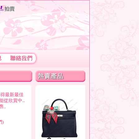
購得最新最佳
能從欣賞中..
售。
)