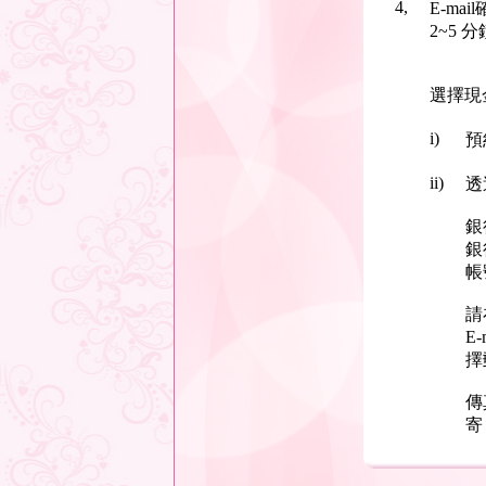
4,
E-m
2~5
選擇現
i)
預
ii)
透
銀
銀
帳
請
E
擇
傳
寄