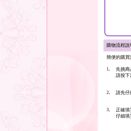
購物流程說
簡便的購買
1,
先挑商
請按下
2,
請先仔
3,
正確填
仔細填