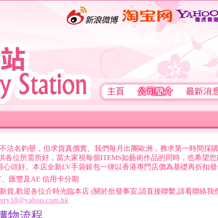
不沽名釣譽，但求貨真價實。我們每月出團歐洲，務求第一時間採
..供各位所需所好，當大家視每個ITEMS如藝術作品的同時，也希望您
覓得心頭好。本店全新LV手袋銀包一律以香港專門店價為基礎再折扣發
打、匯豐及AE 信用卡分期
新貨,歡迎各位介時光臨本店 (關於批發事宜,請直接聯繫,請看聯絡我們
erry18@yahoo.com.hk