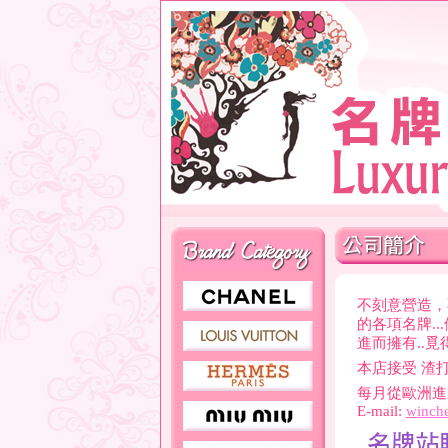
不刻意營造，
的各項名牌.
進而擁有..
本店接受 渣
每月從歐洲進
E-mail:
winch