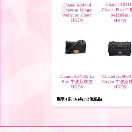
Chanel A0111
Chanel A84444
Classic Flap 
Chevron Fringe
Wallet on Chain
枝紋銀錬
HKD$
HKD$
Chanel A67085 La
Chanel A58600
Boy 牛皮荔枝紋
Caviar 牛皮荔
HKD$
HKD$
顯示 1 到 16 (共112個產品)